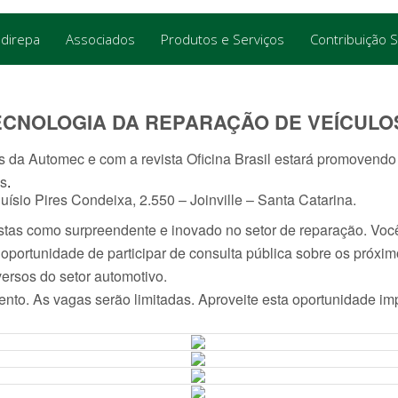
ndirepa
Associados
Produtos e Serviços
Contribuição S
TECNOLOGIA DA REPARAÇÃO DE VEÍCULO
da Automec e com a revista Oficina Brasil estará promovendo n
os
.
uísio Pires Condeixa, 2.550 – Joinville – Santa Catarina.
stas como surpreendente e inovado no setor de reparação. Você 
a oportunidade de participar de consulta pública sobre os pró
ersos do setor automotivo.
vento. As vagas serão limitadas. Aproveite esta oportunidade im