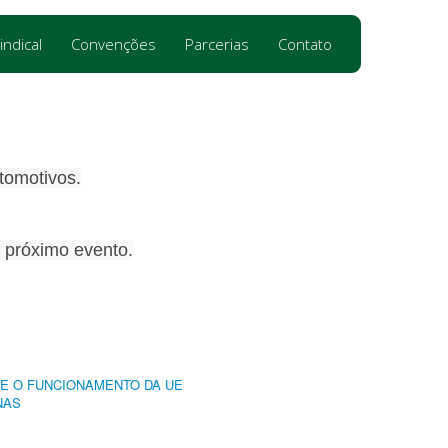
indical
Convenções
Parcerias
Contato
tomotivos.
 próximo evento.
RE O FUNCIONAMENTO DA UE
NAS