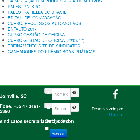
CAPACITAÇÃO EM PROCESSOS AUTOMOTIVOS
PALESTRA IKRO
PALESTRA HELLA DO BRASIL
EDITAL DE CONVOCAÇÃO
CURSO: PROCESSOS AUTOMOTIVOS
ENFAUTO 2017
CURSO GESTÃO DE OFICINA
CURSO GESTÃO DE OFICINA (22/07/17)
TREINAMENTO SITE DE SINDICATOS
GANHADORES DO PRÊMIO BOAS PRÁTICAS
Nome de Usuário
Joinville, SC
Fone: +55 47 3461-
Senha
Desenvolvido por
3390
Ultracar
sindicatos.secretaria@acij.com.br
Lembrar de mim
Acessar